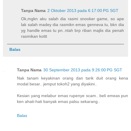
Tanpa Nama
2 Oktober 2013 pada 6:17:00 PG SGT
Ok,mgkn aku salah dia rasmi snooker game, so ape
lak salah madey dia rasmikn emas genneva tu, bkn dia
yg handle emas tu pn..ntah brp riban majlis dia penah
rasmikan kottt
Balas
Tanpa Nama
30 September 2013 pada 9:26:00 PG SGT
Nak tanam keyakinan orang dan tarik duit orang kena
modal besar.. jemput tokoh2 yang diyakini..
Kesian yang melabur emas rupenye scam.. beli emeas pun
ken ahati-hati banyak emas palsu sekarang..
Balas