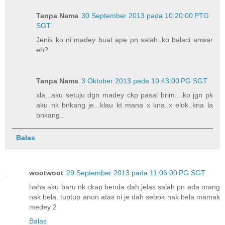
Tanpa Nama
30 September 2013 pada 10:20:00 PTG
SGT
Jenis ko ni madey buat ape pn salah..ko balaci anwar
eh?
Tanpa Nama
3 Oktober 2013 pada 10:43:00 PG SGT
xla...aku setuju dgn madey ckp pasal brim....ko jgn pk
aku nk bnkang je...klau kt mana x kna..x elok..kna la
bnkang..
Balas
wootwoot
29 September 2013 pada 11:06:00 PG SGT
haha aku baru nk ckap benda dah jelas salah pn ada orang
nak bela. tuptup anon atas ni je dah sebok nak bela mamak
medey 2
Balas