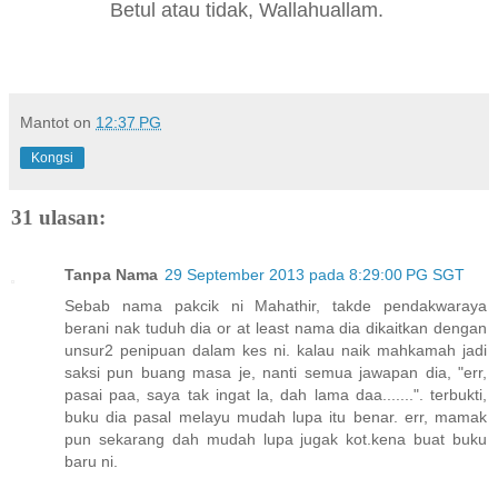
Betul atau tidak,
Walla
huallam.
Mantot
on
12:37 PG
Kongsi
31 ulasan:
Tanpa Nama
29 September 2013 pada 8:29:00 PG SGT
Sebab nama pakcik ni Mahathir, takde pendakwaraya
berani nak tuduh dia or at least nama dia dikaitkan dengan
unsur2 penipuan dalam kes ni. kalau naik mahkamah jadi
saksi pun buang masa je, nanti semua jawapan dia, "err,
pasai paa, saya tak ingat la, dah lama daa.......". terbukti,
buku dia pasal melayu mudah lupa itu benar. err, mamak
pun sekarang dah mudah lupa jugak kot.kena buat buku
baru ni.