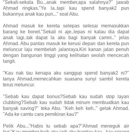
"Sekali-sekala Bu...anak member,apa salahnya?" jawab
Ahmad ringkas."Ye la..tapi kau spend banyak2 pun
bukannya anak kau pun..." soal Abu.
Ahmad masuk ke kereta selepas selesai memasukkan
barang ke bonet."Sekali ni aje..lepas ni kalau dia dapat
anak lagi..tak dapat la aku bagi banyak camni.." jelas
Ahmad. Abu pantas masuk ke kerusi depan dan kereta pun
meluncur laju membelah jalanraya.Kiri kanan jalan penuh
dengan bangunan tinggi yang kelihatan seolah mencecah
langit.
"Kau nak tau kenapa aku sanggup spend banyak2 ni?"
tanya Ahmad,memecahkan suasana sunyi sambil kereta
terus meluncur.
"Sebab kau dapat bonus?Sebab kau sudah stop layan
clubbing?Sebab kau sudah tidak minum membuatkan kau
banyak saving?" teka Abu. "Keh keh keh.." gelak Ahmad.
"Ada ke camtu cara pemikiran kau?"
Pelik Abu..."Habis tu sebab apa?"Ahmad meneguk air
liur."Kau member baik aku jadi aku bagitau kau...kau sorang