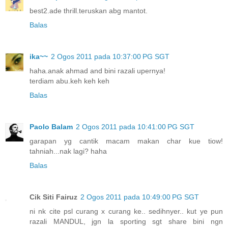
best2.ade thrill.teruskan abg mantot.
Balas
ika~~
2 Ogos 2011 pada 10:37:00 PG SGT
haha.anak ahmad and bini razali upernya!
terdiam abu.keh keh keh
Balas
Paolo Balam
2 Ogos 2011 pada 10:41:00 PG SGT
garapan yg cantik macam makan char kue tiow!
tahniah...nak lagi? haha
Balas
Cik Siti Fairuz
2 Ogos 2011 pada 10:49:00 PG SGT
ni nk cite psl curang x curang ke.. sedihnyer.. kut ye pun
razali MANDUL, jgn la sporting sgt share bini ngn