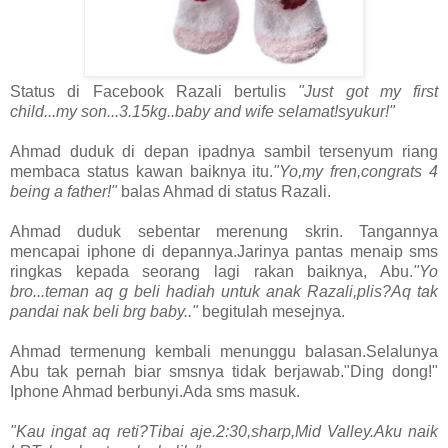
Status di Facebook Razali bertulis
"Just got my first
child...my son...3.15kg..baby and wife selamat!syukur!"
Ahmad duduk di depan ipadnya sambil tersenyum riang
membaca status kawan baiknya itu.
"Yo,my fren,congrats 4
being a father!"
balas Ahmad di status Razali.
Ahmad duduk sebentar merenung skrin. Tangannya
mencapai iphone di depannya.Jarinya pantas menaip sms
ringkas kepada seorang lagi rakan baiknya, Abu.
"Yo
bro...teman aq g beli hadiah untuk anak Razali,plis?Aq tak
pandai nak beli brg baby.."
begitulah mesejnya.
Ahmad termenung kembali menunggu balasan.Selalunya
Abu tak pernah biar smsnya tidak berjawab."Ding dong!"
Iphone Ahmad berbunyi.Ada sms masuk.
"Kau ingat aq reti?Tibai aje.2:30,sharp,Mid Valley.Aku naik