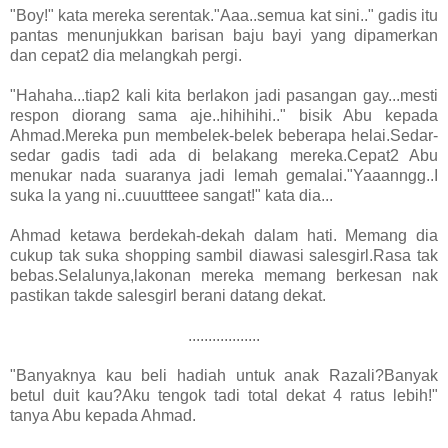
"Boy!" kata mereka serentak."Aaa..semua kat sini.." gadis itu
pantas menunjukkan barisan baju bayi yang dipamerkan
dan cepat2 dia melangkah pergi.
"Hahaha...tiap2 kali kita berlakon jadi pasangan gay...mesti
respon diorang sama aje..hihihihi.." bisik Abu kepada
Ahmad.Mereka pun membelek-belek beberapa helai.Sedar-
sedar gadis tadi ada di belakang mereka.Cepat2 Abu
menukar nada suaranya jadi lemah gemalai."Yaaanngg..I
suka la yang ni..cuuuttteee sangat!" kata dia...
Ahmad ketawa berdekah-dekah dalam hati. Memang dia
cukup tak suka shopping sambil diawasi salesgirl.Rasa tak
bebas.Selalunya,lakonan mereka memang berkesan nak
pastikan takde salesgirl berani datang dekat.
..................
"Banyaknya kau beli hadiah untuk anak Razali?Banyak
betul duit kau?Aku tengok tadi total dekat 4 ratus lebih!"
tanya Abu kepada Ahmad.