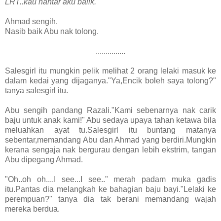
LRT..kau hantar aku balik."
Ahmad sengih.
Nasib baik Abu nak tolong.
...............
Salesgirl itu mungkin pelik melihat 2 orang lelaki masuk ke
dalam kedai yang dijaganya."Ya,Encik boleh saya tolong?"
tanya salesgirl itu.
Abu sengih pandang Razali."Kami sebenarnya nak carik
baju untuk anak kami!" Abu sedaya upaya tahan ketawa bila
meluahkan ayat tu.Salesgirl itu buntang matanya
sebentar,memandang Abu dan Ahmad yang berdiri.Mungkin
kerana sengaja nak bergurau dengan lebih ekstrim, tangan
Abu dipegang Ahmad.
"Oh..oh oh....I see...I see.." merah padam muka gadis
itu.Pantas dia melangkah ke bahagian baju bayi."Lelaki ke
perempuan?" tanya dia tak berani memandang wajah
mereka berdua.