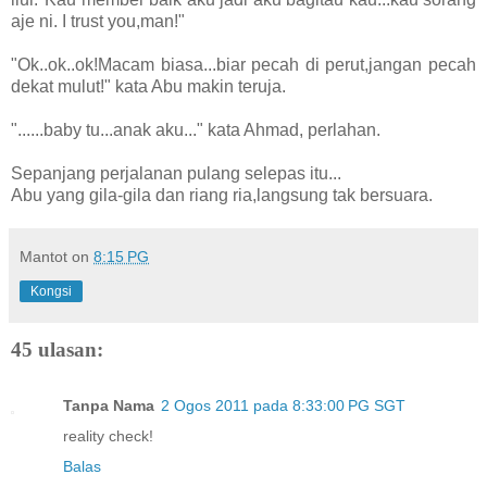
aje ni. I trust you,man!"
"Ok..ok..ok!Macam biasa...biar pecah di perut,jangan pecah
dekat mulut!" kata Abu makin teruja.
"......baby tu...anak aku..." kata Ahmad, perlahan.
Sepanjang perjalanan pulang selepas itu...
Abu yang gila-gila dan riang ria,langsung tak bersuara.
Mantot
on
8:15 PG
Kongsi
45 ulasan:
Tanpa Nama
2 Ogos 2011 pada 8:33:00 PG SGT
reality check!
Balas