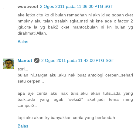
wootwoot
2 Ogos 2011 pada 11:36:00 PTG SGT
ake igtkn cite ko di bulan ramadhan ni akn jd yg sopan cket
nmpkny aku telah trsalah sgka.msti nk kne ade x factor 2
jgk.cite la yg baik2 cket mantot.bulan ni kn bulan yg
dirahmati Allah.
Balas
Mantot
2 Ogos 2011 pada 11:42:00 PTG SGT
sori...
bulan ni..target aku..aku nak buat antologi cerpen..sehari
satu cerpen...
apa aje cerita aku nak tulis..aku akan tulis..ada yang
baik..ada yang agak "seksi2" sket..jadi tema mmg
campur2..
tapi aku akan try banyakkan cerita yang berfaedah...
Balas