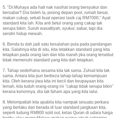
5. "Dr.Muhaya ada hati nak nasihat orang bersyukur dan
bersabar? Dia boleh la, posing depan pool, rumah besar,
makan cukup, sekali buat operasi lasik caj RM7000." Ayat
standard kita lah. Kita anti betul orang yang cakap tak
serupa bikin. Suruh wasattiyah, syukur, sabar, tapi dia
sendiri hidup mewah.
6. Benda tu dah jadi satu kesalahan pula pada pandangan
kita. Salahnya kita di situ, kita letakkan standard yang kita
tetapkan pada orang lain dan kita marah jika orang tersebut
tidak memenuhi standard yang kita dah tetapkan.
7. Tahap sederhana sesama kita tak sama. Zuhud kita tak
sama. Antara kita pun berbeza tahap-tahap kemampuan
kita. Oleh kerana jiwa kita ini kecil dan keupayaan kita
lemah, kita tuduh orang-orang ini "cakap tidak serupa bikin"
kerana kononnya, dia tak faham apa yang kita lalui.
8. Melompatlah kita apabila kita nampak sesuatu perkara
yang berlaku dan berada di luar standard jangkaan kita,
seperti tudung RM800 sold out, kelas Quran di udara harga
beribu atau orang Melayu makan wagyu steak sekeping